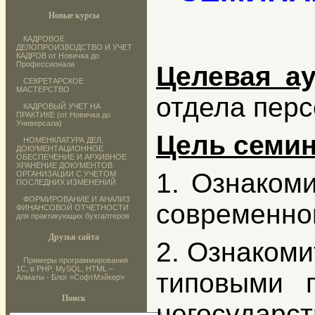
Новые курсы
КАДРОВОЕ
ДЕЛОПРОИЗВОДСТВО И УЧЕТ
КАДРОВ от Новичка до
Профессионала
Целевая ау
СЕКРЕТАРСКОЕ
МАСТЕРСТВО
отдела перс
КАДРОВЫЙ УЧЕТ НА
ПРАКТИКЕ (от Новичка до
Универсала)
Цель семин
НОМЕНКЛАТУРА ДЕЛ,
ДОКУМЕНТАЦИОННОЕ
ОБЕСПЕЧЕНИЕ И АРХИВНОЕ
ХРАНЕНИЕ ДОКУМЕНТОВ
1. Ознаком
ОРГАНИЗАЦИИ С УЧЕТОМ
ПОСЛЕДНИХ ИЗМЕНЕНИЙ
ФОРМИРОВАНИЕ И АНАЛИЗ
современно
ФИНАНСОВОЙ ОТЧЕТНОСТИ
для практикующих бухгалтеров
Друзья сайта
2. Ознакоми
Примеры программирования
1С, в PHP, MySQL, HTML –
типовыми 
Алматы - Блог «СофтМэйкер»
Поиск
негосударст