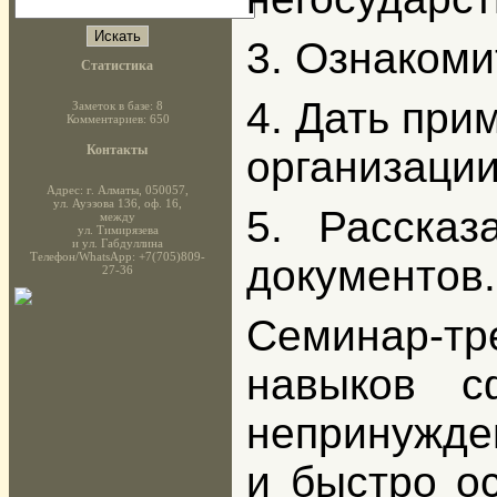
3. Ознакоми
Статистика
4. Дать при
Заметок в базе: 8
Комментариев: 650
Контакты
организации
Адрес: г. Алматы, 050057,
ул. Ауэзова 136, оф. 16,
5. Расска
между
ул. Тимирязева
и ул. Габдуллина
Телефон/WhatsApp: +7(705)809-
документов.
27-36
Семинар-тр
навыков с
непринужден
и быстро о