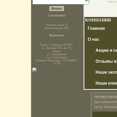
Статистика
КОМПАНИЯ
Заметок в базе: 8
Главная
Комментариев: 650
Контакты
О нас
Адрес: г. Алматы, 050057,
ул. Ауэзова 136, оф. 16,
Акции и с
между
ул. Тимирязева
и ул. Габдуллина
Телефон/WhatsApp: +7(705)809-
Отзывы в
27-36
Наши экс
Наши кли
ПРОФЕССИЯ АР
Дата добавления
Автор: Вахруше