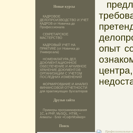
предл
Новые курсы
требов
КАДРОВОЕ
ДЕЛОПРОИЗВОДСТВО И УЧЕТ
прете
КАДРОВ от Новичка до
Профессионала
делопро
СЕКРЕТАРСКОЕ
МАСТЕРСТВО
КАДРОВЫЙ УЧЕТ НА
опыт с
ПРАКТИКЕ (от Новичка до
Универсала)
ознако
НОМЕНКЛАТУРА ДЕЛ,
ДОКУМЕНТАЦИОННОЕ
ОБЕСПЕЧЕНИЕ И АРХИВНОЕ
центра
ХРАНЕНИЕ ДОКУМЕНТОВ
ОРГАНИЗАЦИИ С УЧЕТОМ
ПОСЛЕДНИХ ИЗМЕНЕНИЙ
недост
ФОРМИРОВАНИЕ И АНАЛИЗ
ФИНАНСОВОЙ ОТЧЕТНОСТИ
для практикующих бухгалтеров
Друзья сайта
Примеры программирования
1С, в PHP, MySQL, HTML –
Алматы - Блог «СофтМэйкер»
Поиск