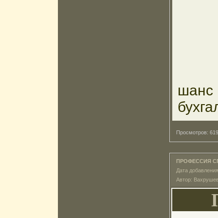
шанс 
бухга
Просмотров: 6
ПРОФЕССИЯ С
Дата добавления
Автор: Вахруше