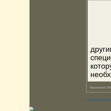
други
спец
кото
необх
Просмотров: 5
2
Следующая
По
1
|
|
|